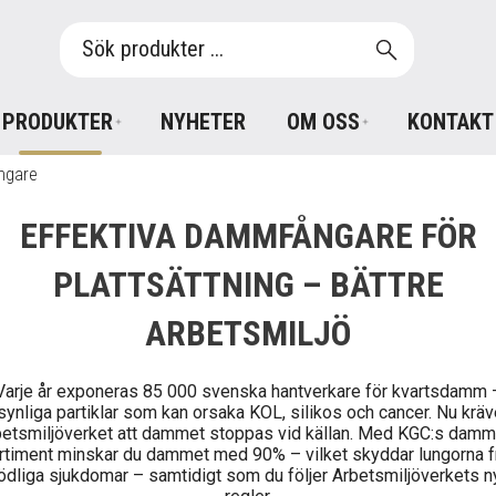
PRODUKTER
NYHETER
OM OSS
KONTAKT
ngare
EFFEKTIVA DAMMFÅNGARE FÖR
PLATTSÄTTNING – BÄTTRE
ARBETSMILJÖ
Varje år exponeras 85 000 svenska hantverkare för kvartsdamm 
synliga partiklar som kan orsaka KOL, silikos och cancer. Nu kräv
etsmiljöverket att dammet stoppas vid källan. Med KGC:s damm
rtiment minskar du dammet med 90% – vilket skyddar lungorna f
ödliga sjukdomar – samtidigt som du följer Arbetsmiljöverkets n