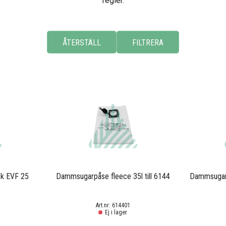
regler.
ck EVF 25
Dammsugarpåse fleece 35l till 6144
Dammsugar
614401
Ej i lager