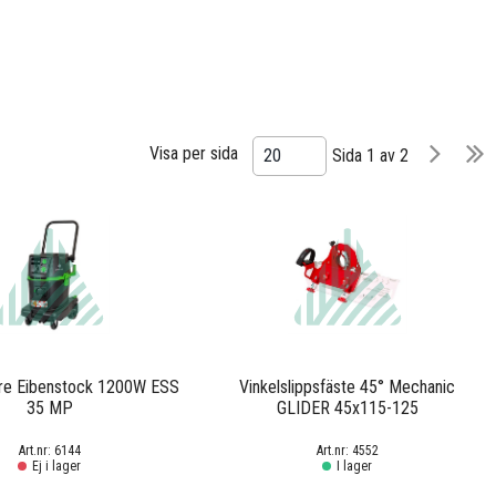
Visa per sida
20
Sida 1 av 2
e Eibenstock 1200W ESS
Vinkelslippsfäste 45° Mechanic
35 MP
GLIDER 45x115-125
6144
4552
Ej i lager
I lager