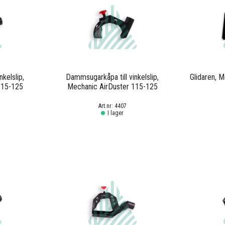
kelslip,
Dammsugarkåpa till vinkelslip,
Glidaren, 
115-125
Mechanic AirDuster 115-125
4407
I lager