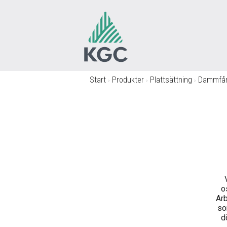
Start
/
Produkter
/
Plattsättning
/
Dammfå
o
Arb
so
d