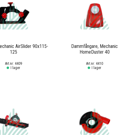
Mechanic AirSlider 90x115-
Dammfångare, Mechanic
125
HomeDuster 40
4409
4410
I lager
I lager