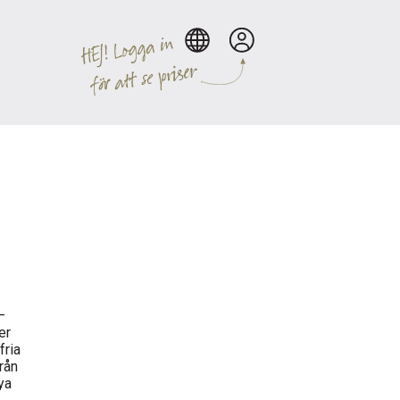
–
er
fria
rån
ya