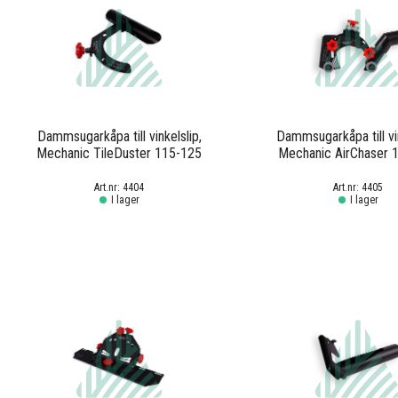
Dammsugarkåpa till vinkelslip,
Dammsugarkåpa till vin
Mechanic TileDuster 115-125
Mechanic AirChaser 
4404
4405
I lager
I lager