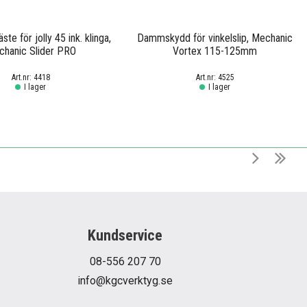
äste för jolly 45 ink. klinga,
Dammskydd för vinkelslip, Mechanic
hanic Slider PRO
Vortex 115-125mm
4418
4525
I lager
I lager
Kundservice
08-556 207 70
info@kgcverktyg.se