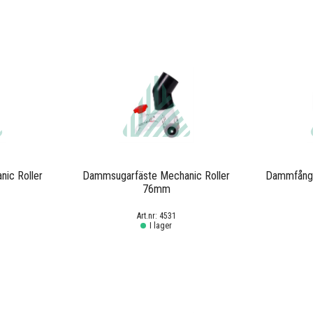
ic Roller
Dammsugarfäste Mechanic Roller
Dammfånga
76mm
4531
I lager