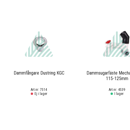
Dammfångare Dustring KGC
Dammsugarfäste Mechan
115-125mm
7514
4539
Ej i lager
I lager