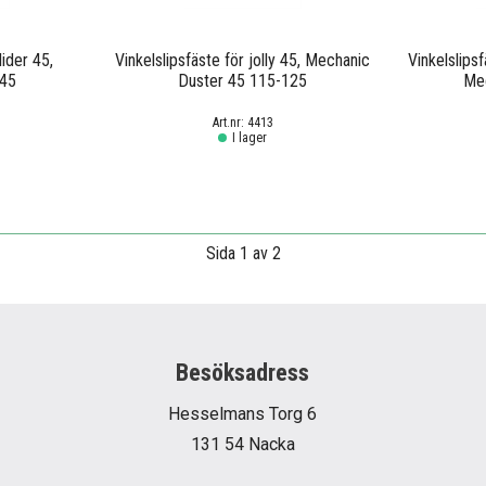
ider 45,
Vinkelslipsfäste för jolly 45, Mechanic
Vinkelslipsf
 45
Duster 45 115-125
Mec
4413
I lager
Sida 1 av 2
Besöksadress
Hesselmans Torg 6
131 54 Nacka