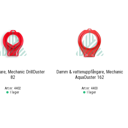
re, Mechanic DrillDuster
Damm & vattenuppfångare, Mechanic
82
AquaDuster 162
4402
4403
I lager
I lager