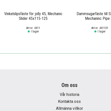
Vinkelslipsfäste för jolly 45, Mechanic
Dammsugarfäste till Sl
Slider 45x115-125
Mechaninc Pipe
4411
441101
I lager
I lager
Om oss
Vår historia
Kontakta oss
Allmänna villkor