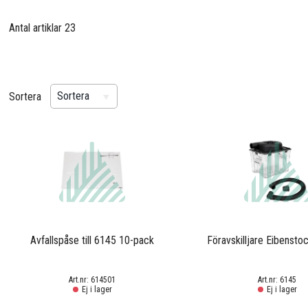
Antal artiklar
23
Sortera
Sortera
Avfallspåse till 6145 10-pack
Föravskilljare Eibensto
614501
6145
Ej i lager
Ej i lager