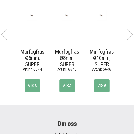
Murfogfräs
Murfogfräs
Murfogfräs
Murf
Ø6mm,
Ø8mm,
Ø10mm,
Ø1
SUPER
SUPER
SUPER
S
6644
6645
6646
VISA
VISA
VISA
Om oss